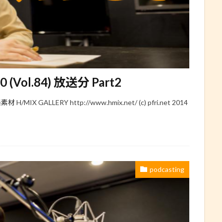
30 (Vol.84) 放送分 Part2
 GALLERY http://www.hmix.net/ (c) pfri.net 2014
podcasting