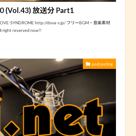
Vol.43) 放送分 Part1
-SYNDROME http://dova-s.jp/ フリーBGM・音楽素材
l right reserved now!!
podcasting