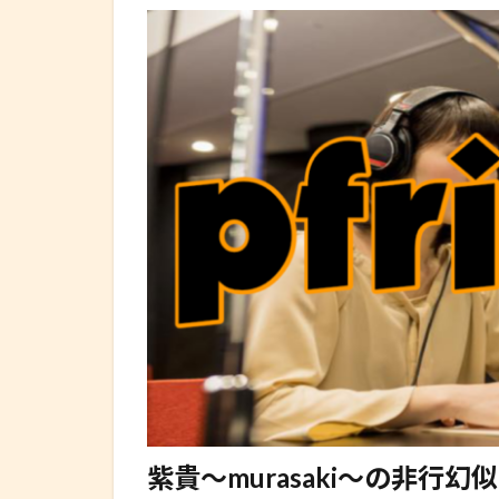
紫貴～murasaki～の非行幻似 2014