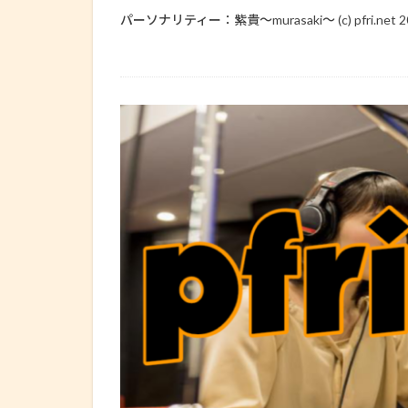
パーソナリティー：紫貴～murasaki～ (c) pfri.net 2014 a