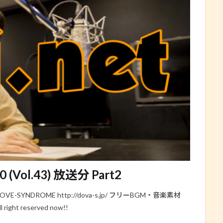
Vol.43) 放送分 Part2
-SYNDROME http://dova-s.jp/ フリーBGM・音楽素材
l right reserved now!!