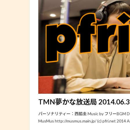
TMN夢かな放送局 2014.06.30 (
パーソナリティー：西脇圭 Music by フリーBGM DOVE
MusMus http://musmus.main.jp/ (c) pfri.net 2014 Al