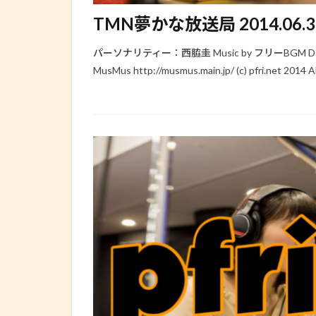
TMN夢かな放送局 2014.06.30 (
パーソナリティー：西脇圭 Music by フリーBGM DOVE
MusMus http://musmus.main.jp/ (c) pfri.net 2014 Al