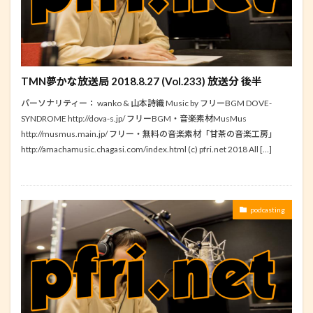
TMN夢かな放送局 2018.8.27 (Vol.233) 放送分 後半
パーソナリティー： wanko & 山本詩織 Music by フリーBGM DOVE-
SYNDROME http://dova-s.jp/ フリーBGM・音楽素材MusMus
http://musmus.main.jp/ フリー・無料の音楽素材「甘茶の音楽工房」
http://amachamusic.chagasi.com/index.html (c) pfri.net 2018 All […]
podcasting