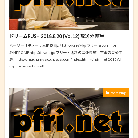
ドリームRUSH 2018.8.20 (Vol.12) 放送分 前半
パーソナリティー：本田深雪&リオン Music by フリーBGM DOVE-
SYNDROME http://dova-s.jp/ フリー・無料の音楽素材「甘茶の音楽工
房」http://amachamusic.chagasi.com/index.html (c) pfri.net 2018 All
right reserved. now!!
podcasting