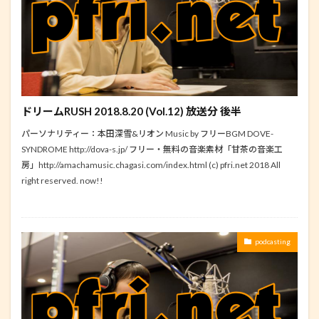
ドリームRUSH 2018.8.20 (Vol.12) 放送分 後半
パーソナリティー：本田深雪&リオン Music by フリーBGM DOVE-
SYNDROME http://dova-s.jp/ フリー・無料の音楽素材「甘茶の音楽工
房」http://amachamusic.chagasi.com/index.html (c) pfri.net 2018 All
right reserved. now!!
podcasting