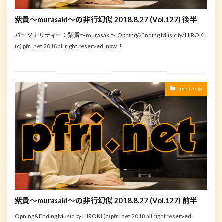
紫貴～murasaki～の非行幻似 2018.8.27 (Vol.127) 後半
パーソナリティー：紫貴～murasaki～ Opning&Ending Music by HIROKI
(c) pfri.net 2018 all right reserved. now!!
podcasting
紫貴～murasaki～の非行幻似 2018.8.27 (Vol.127) 前半
Opning&Ending Music by HIROKI (c) pfri.net 2018 all right reserved.