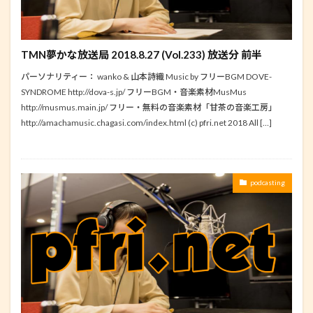
TMN夢かな放送局 2018.8.27 (Vol.233) 放送分 前半
パーソナリティー： wanko & 山本詩織 Music by フリーBGM DOVE-
SYNDROME http://dova-s.jp/ フリーBGM・音楽素材MusMus
http://musmus.main.jp/ フリー・無料の音楽素材「甘茶の音楽工房」
http://amachamusic.chagasi.com/index.html (c) pfri.net 2018 All […]
podcasting