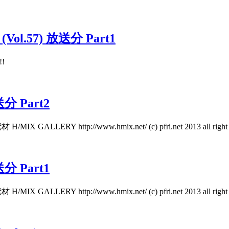
l.57) 放送分 Part1
!!
放送分 Part2
Y http://www.hmix.net/ (c) pfri.net 2013 all right re
放送分 Part1
Y http://www.hmix.net/ (c) pfri.net 2013 all right re