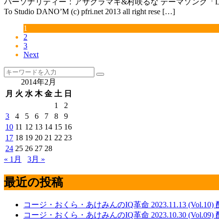
パーソナリティー：アサクラマキ&村咲るな テーマソング「Lets have fun! fun
To Studio DANO’M (c) pfri.net 2013 all right rese […]
1
2
3
Next
2014年2月
月
火
水
木
金
土
日
1
2
3
4
5
6
7
8
9
10
11
12
13
14
15
16
17
18
19
20
21
22
23
24
25
26
27
28
« 1月
3月 »
最近の投稿
コージ・おくら・あけみんのIQ革命 2023.11.13 (Vol.10
コージ・おくら・あけみんのIQ革命 2023.10.30 (Vol.09)