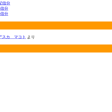
 配信分
 配信分
 配信分
アスカ マコト
より