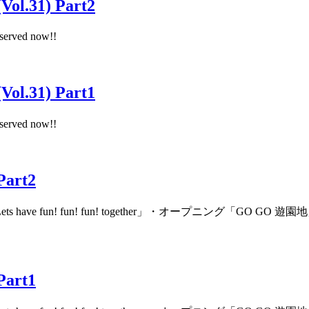
l.31) Part2
erved now!!
l.31) Part1
erved now!!
Part2
! fun! together」・オープニング「GO GO 遊園地」Writer by Ma
Part1