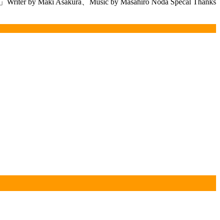
ki Asakura、Music by Masahiro Noda Specal Thanks