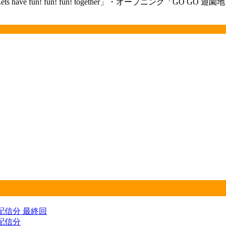
! fun! together」・オープニング「GO GO 遊園地」Writer by Ma
) 配信分 最終回
 配信分