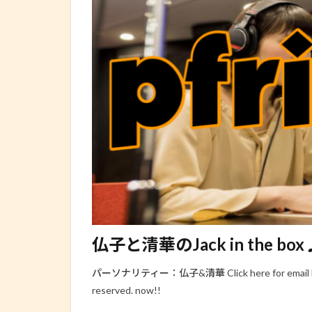
仏子と清華のJack in the box♪
パーソナリティー：仏子&清華 Click here for email https://
reserved. now!!