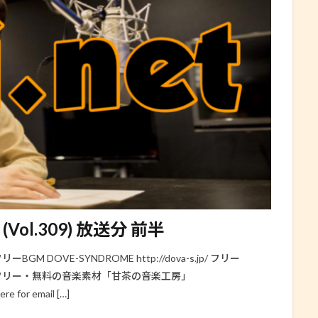
(Vol.309) 放送分 前半
BGM DOVE-SYNDROME http://dova-s.jp/ フリー
in.jp/ フリー・無料の音楽素材「甘茶の音楽工房」
re for email […]