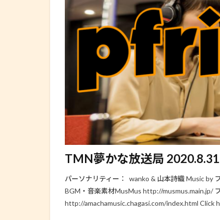
TMN夢かな放送局 2020.8.31 
パーソナリティー： wanko & 山本詩織 Music by フリー
BGM・音楽素材MusMus http://musmus.ma
http://amachamusic.chagasi.com/index.html Click he