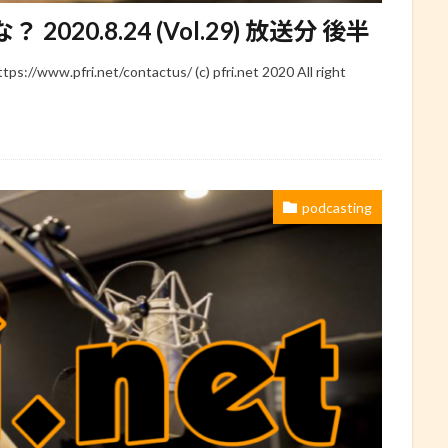
20.8.24 (Vol.29) 放送分 後半
ww.pfri.net/contactus/ (c) pfri.net 2020 All right
podcasting