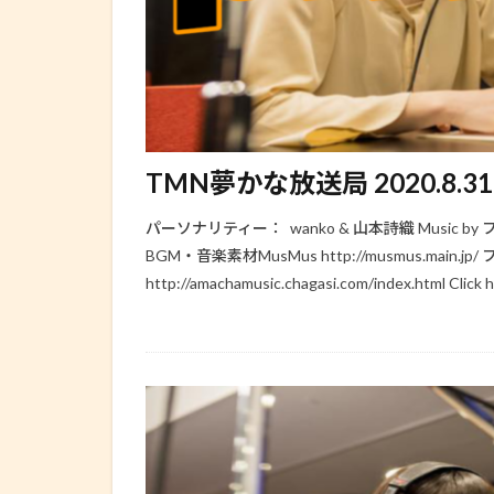
TMN夢かな放送局 2020.8.31 
パーソナリティー： wanko & 山本詩織 Music by フリー
BGM・音楽素材MusMus http://musmus.ma
http://amachamusic.chagasi.com/index.html Click he