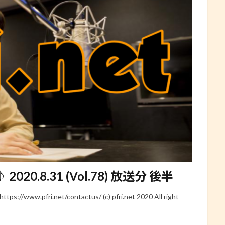
 2020.8.31 (Vol.78) 放送分 後半
www.pfri.net/contactus/ (c) pfri.net 2020 All right