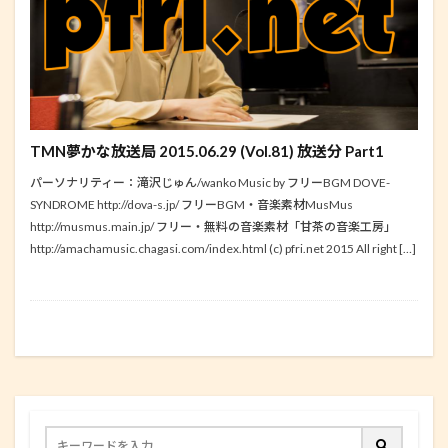
TMN夢かな放送局 2015.06.29 (Vol.81) 放送分 Part1
パーソナリティー：滝沢じゅん/wanko Music by フリーBGM DOVE-
SYNDROME http://dova-s.jp/ フリーBGM・音楽素材MusMus
http://musmus.main.jp/ フリー・無料の音楽素材「甘茶の音楽工房」
http://amachamusic.chagasi.com/index.html (c) pfri.net 2015 All right […]