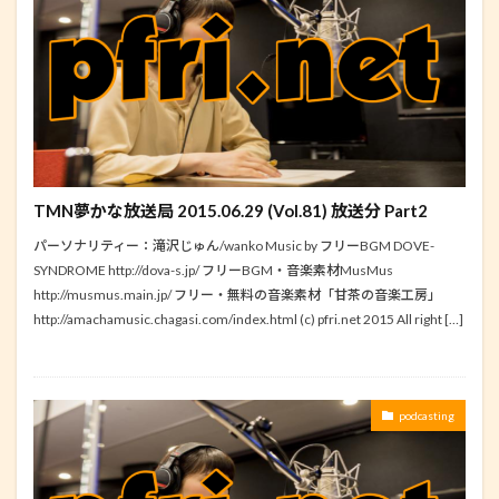
TMN夢かな放送局 2015.06.29 (Vol.81) 放送分 Part2
パーソナリティー：滝沢じゅん/wanko Music by フリーBGM DOVE-
SYNDROME http://dova-s.jp/ フリーBGM・音楽素材MusMus
http://musmus.main.jp/ フリー・無料の音楽素材「甘茶の音楽工房」
http://amachamusic.chagasi.com/index.html (c) pfri.net 2015 All right […]
podcasting