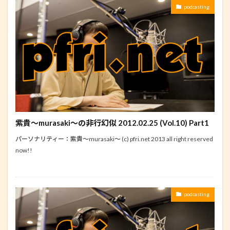
podcasting
紫貴～murasaki～の非行幻似 2012.02.25 (Vol.10) Part1
パーソナリティー：紫貴～murasaki～ (c) pfri.net 2013 all right reserved
now!!
podcasting