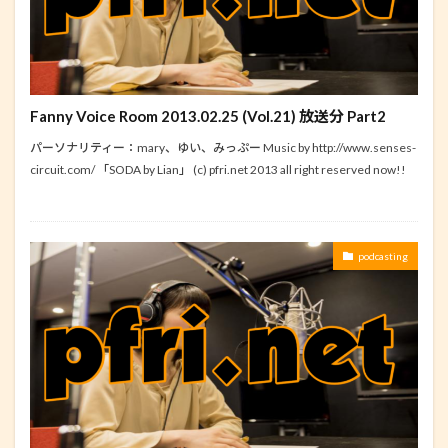
Fanny Voice Room 2013.02.25 (Vol.21) 放送分 Part2
パーソナリティー：mary、ゆい、みっぷー Music by http://www.senses-
circuit.com/ 「SODA by Lian」 (c) pfri.net 2013 all right reserved now!!
podcasting