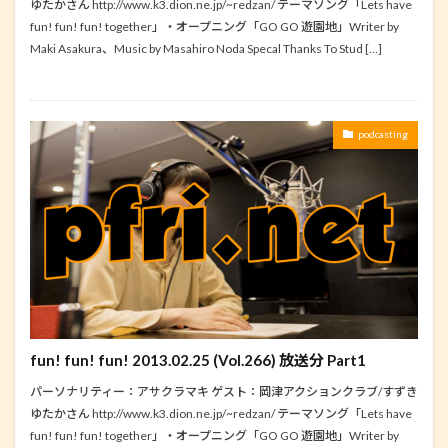
ゆたかさん http://www.k3.dion.ne.jp/~redzan/ テーマソング「Lets have
fun! fun! fun! together」・オープニング「GO GO 遊園地」Writer by
Maki Asakura、Music by Masahiro Noda Specal Thanks To Stud […]
podcasting
fun! fun! fun! 2013.02.25 (Vol.266) 放送分 Part1
パーソナリティー：アサクラマキ ゲスト：岡津アクションクラブ/すずき
ゆたかさん http://www.k3.dion.ne.jp/~redzan/ テーマソング「Lets have
fun! fun! fun! together」・オープニング「GO GO 遊園地」Writer by