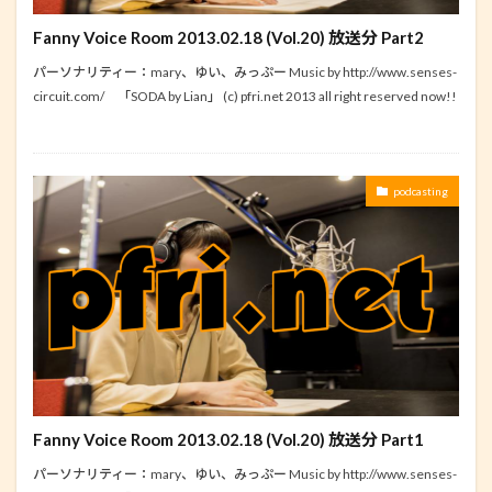
Fanny Voice Room 2013.02.18 (Vol.20) 放送分 Part2
パーソナリティー：mary、ゆい、みっぷー Music by http://www.senses-
circuit.com/ 「SODA by Lian」 (c) pfri.net 2013 all right reserved now!!
podcasting
Fanny Voice Room 2013.02.18 (Vol.20) 放送分 Part1
パーソナリティー：mary、ゆい、みっぷー Music by http://www.senses-