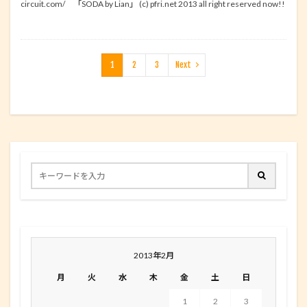
circuit.com/ 「SODA by Lian」 (c) pfri.net 2013 all right reserved now!!
1
2
3
Next
2013年2月
月
火
水
木
金
土
日
1
2
3