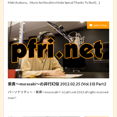
Maki Asakura、Music by Masahiro Noda Specal Thanks To Stud […]
podcasting
紫貴～murasaki～の非行幻似 2012.02.25 (Vol.10) Part2
パーソナリティー：紫貴～murasaki～ (c) pfri.net 2013 all right reserved
now!!