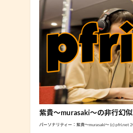
紫貴～murasaki～の非行幻似 2012
パーソナリティー：紫貴～murasaki～ (c) pfri.net 2012 a