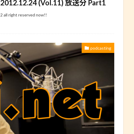
2.24 (Vol.11) 放送分 Part1
right reserved now!!
podcasting