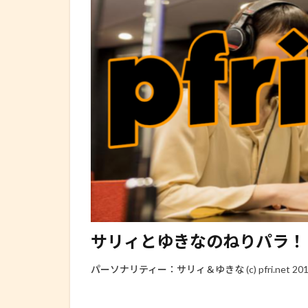
サリィとゆきなのねりパラ！ 2012.1
パーソナリティー：サリィ＆ゆきな (c) pfri.net 2012 all 