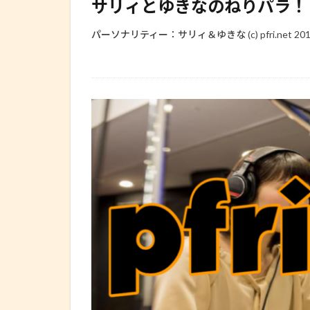
サリィとゆきなのねりパラ！ 2012.1
パーソナリティー：サリィ＆ゆきな (c) pfri.net 2012 all 