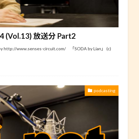
24 (Vol.13) 放送分 Part2
/www.senses-circuit.com/ 「SODA by Lian」 (c)
podcasting