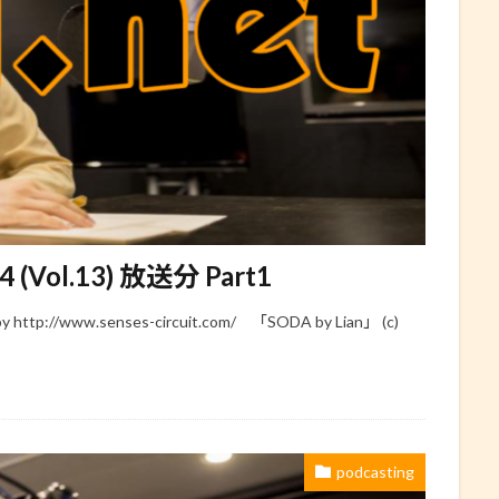
24 (Vol.13) 放送分 Part1
/www.senses-circuit.com/ 「SODA by Lian」 (c)
podcasting