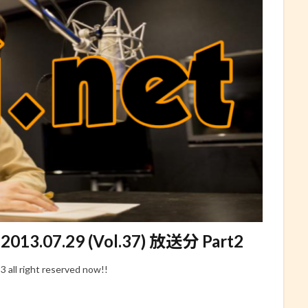
7.29 (Vol.37) 放送分 Part2
right reserved now!!