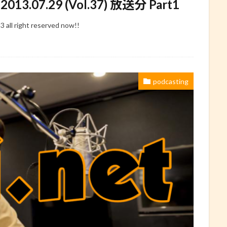
7.29 (Vol.37) 放送分 Part1
right reserved now!!
podcasting