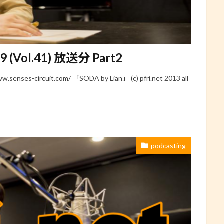
29 (Vol.41) 放送分 Part2
s-circuit.com/ 「SODA by Lian」 (c) pfri.net 2013 all
podcasting