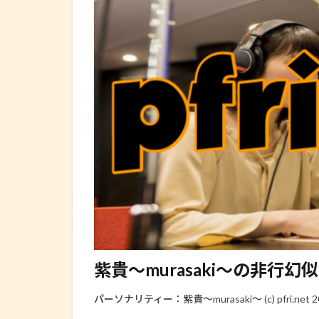
紫貴～murasaki～の非行幻似 2012
パーソナリティー：紫貴～murasaki～ (c) pfri.net 2013 a