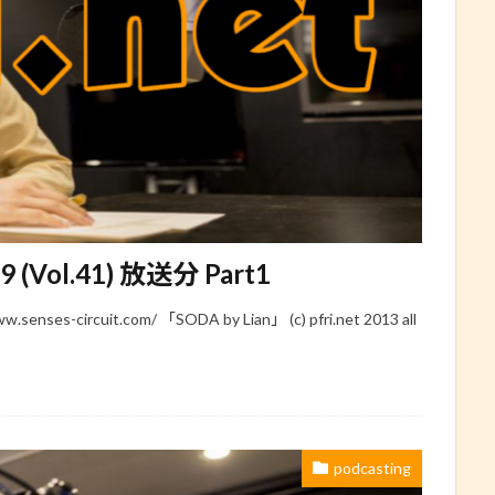
29 (Vol.41) 放送分 Part1
s-circuit.com/ 「SODA by Lian」 (c) pfri.net 2013 all
podcasting