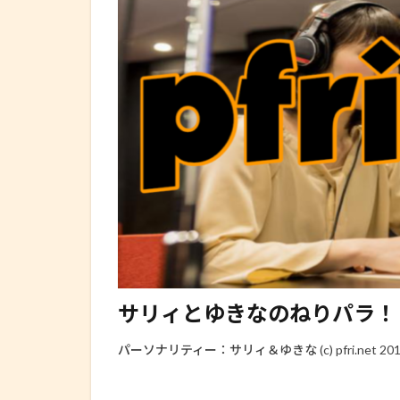
サリィとゆきなのねりパラ！ 2013.0
パーソナリティー：サリィ＆ゆきな (c) pfri.net 2013 all 