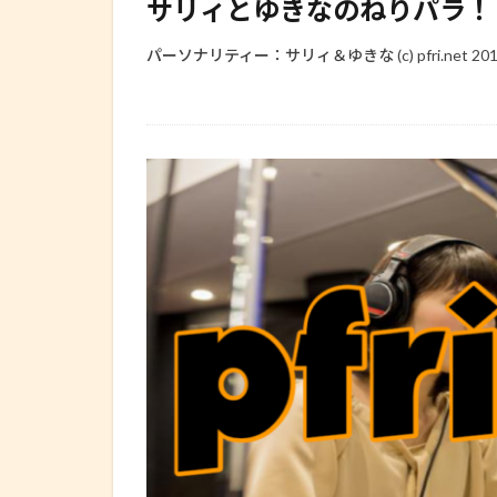
サリィとゆきなのねりパラ！ 2013.0
パーソナリティー：サリィ＆ゆきな (c) pfri.net 2013 all 