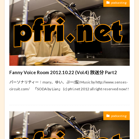
podcasting
Fanny Voice Room 2012.10.22 (Vol.4) 放送分 Part2
パーソナリティー：mary、ゆい、ぷー(仮) Music by http://www.senses-
circuit.com/ 「SODA by Lian」 (c) pfri.net 2012 all right reserved now!!
podcasting