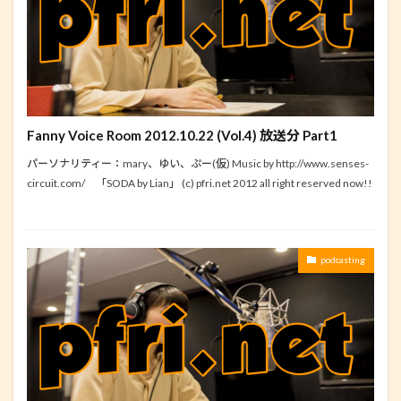
Fanny Voice Room 2012.10.22 (Vol.4) 放送分 Part1
パーソナリティー：mary、ゆい、ぷー(仮) Music by http://www.senses-
circuit.com/ 「SODA by Lian」 (c) pfri.net 2012 all right reserved now!!
podcasting