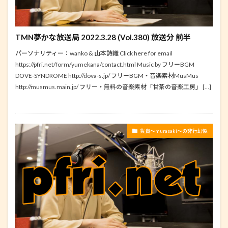
TMN夢かな放送局 2022.3.28 (Vol.380) 放送分 前半
パーソナリティー：wanko & 山本詩織 Click here for email
https://pfri.net/form/yumekana/contact.html Music by フリーBGM
DOVE-SYNDROME http://dova-s.jp/ フリーBGM・音楽素材MusMus
http://musmus.main.jp/ フリー・無料の音楽素材「甘茶の音楽工房」 […]
紫貴～murasaki～の非行幻似