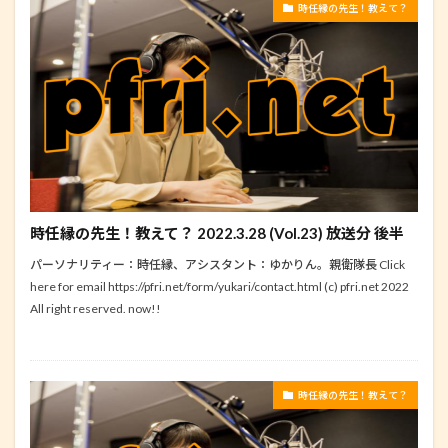
時任縁の先生！教えて？
時任縁の先生！教えて？ 2022.3.28 (Vol.23) 放送分 後半
パーソナリティー：時任縁、アシスタント：ゆかりん。親衛隊長 Click
here for email https://pfri.net/form/yukari/contact.html (c) pfri.net 2022
All right reserved. now!!
時任縁の先生！教えて？