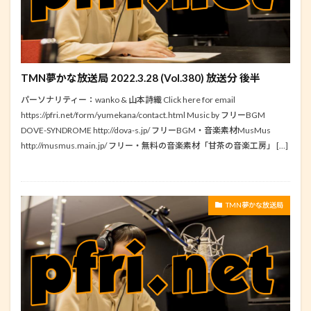
TMN夢かな放送局 2022.3.28 (Vol.380) 放送分 後半
パーソナリティー：wanko & 山本詩織 Click here for email
https://pfri.net/form/yumekana/contact.html Music by フリーBGM
DOVE-SYNDROME http://dova-s.jp/ フリーBGM・音楽素材MusMus
http://musmus.main.jp/ フリー・無料の音楽素材「甘茶の音楽工房」 […]
TMN夢かな放送局