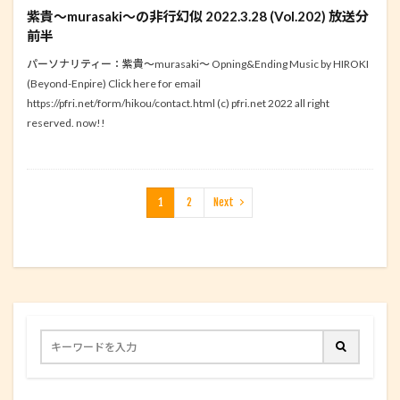
紫貴～murasaki～の非行幻似 2022.3.28 (Vol.202) 放送分
前半
パーソナリティー：紫貴～murasaki～ Opning&Ending Music by HIROKI
(Beyond-Enpire) Click here for email
https://pfri.net/form/hikou/contact.html (c) pfri.net 2022 all right
reserved. now!!
1
2
Next