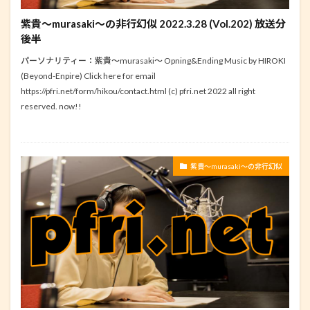
紫貴～murasaki～の非行幻似 2022.3.28 (Vol.202) 放送分
後半
パーソナリティー：紫貴～murasaki～ Opning&Ending Music by HIROKI
(Beyond-Enpire) Click here for email
https://pfri.net/form/hikou/contact.html (c) pfri.net 2022 all right
reserved. now!!
紫貴～murasaki～の非行幻似