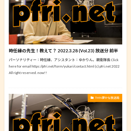
時任縁の先生！教えて？ 2022.3.28 (Vol.23) 放送分 前半
パーソナリティー：時任縁、アシスタント：ゆかりん。親衛隊長 Click
here for email https://pfri.net/form/yukari/contact.html (c) pfri.net 2022
All right reserved. now!!
TMN夢かな放送局