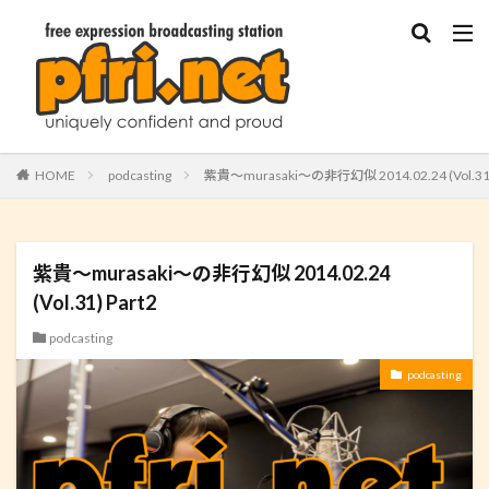
HOME
podcasting
紫貴～murasaki～の非行幻似 2014.02.24 (Vol.31)
紫貴～murasaki～の非行幻似 2014.02.24
(Vol.31) Part2
podcasting
podcasting