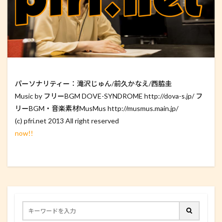
パーソナリティー：滝沢じゅん/前久かなえ/西脇圭
Music by フリーBGM DOVE-SYNDROME http://dova-s.jp/ フ
リーBGM・音楽素材MusMus http://musmus.main.jp/
(c) pfri.net 2013 All right reserved
now!!