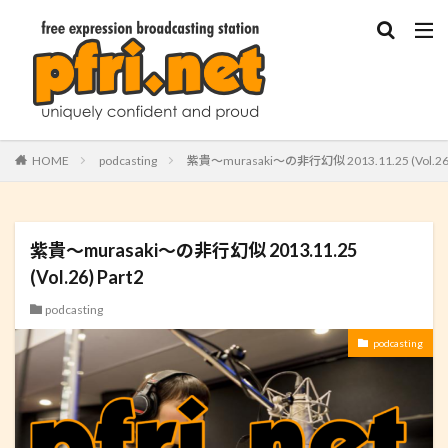
HOME
podcasting
紫貴～murasaki～の非行幻似 2013.11.25 (Vol.26)
紫貴～murasaki～の非行幻似 2013.11.25
(Vol.26) Part2
podcasting
podcasting