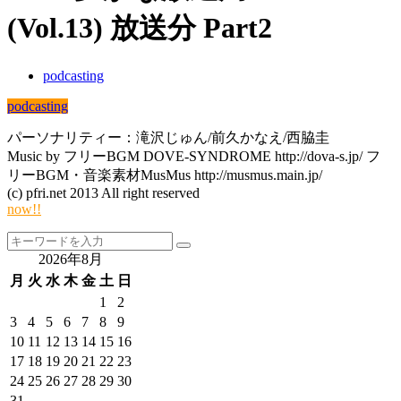
(Vol.13) 放送分 Part2
podcasting
podcasting
パーソナリティー：滝沢じゅん/前久かなえ/西脇圭
Music by フリーBGM DOVE-SYNDROME http://dova-s.jp/ フ
リーBGM・音楽素材MusMus http://musmus.main.jp/
(c) pfri.net 2013 All right reserved
now!!
2026年8月
月
火
水
木
金
土
日
1
2
3
4
5
6
7
8
9
10
11
12
13
14
15
16
17
18
19
20
21
22
23
24
25
26
27
28
29
30
31