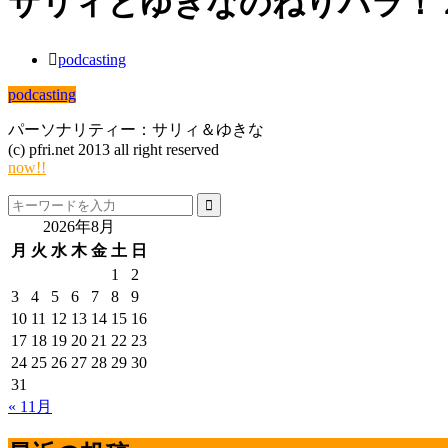
サリィとゆきなのねりパラ！ 2013.10
podcasting
podcasting
パーソナリティー：サリィ＆ゆきな
(c) pfri.net 2013 all right reserved
now!!
2026年8月
月
火
水
木
金
土
日
1
2
3
4
5
6
7
8
9
10
11
12
13
14
15
16
17
18
19
20
21
22
23
24
25
26
27
28
29
30
31
« 11月