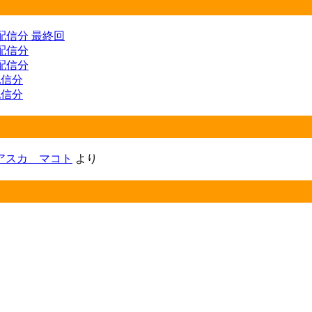
) 配信分 最終回
 配信分
 配信分
 配信分
 配信分
アスカ マコト
より