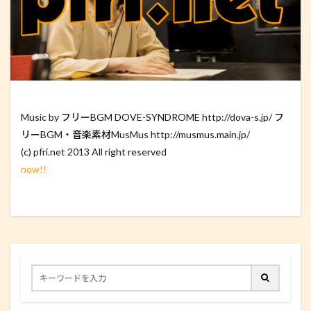
Music by フリーBGM DOVE-SYNDROME http://dova-s.jp/ フ
リーBGM・音楽素材MusMus http://musmus.main.jp/
(c) pfri.net 2013 All right reserved
now!!