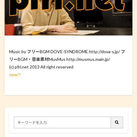
Music by フリーBGM DOVE-SYNDROME http://dova-s.jp/ フ
リーBGM・音楽素材MusMus http://musmus.main.jp/
(c) pfri.net 2013 All right reserved
now!!