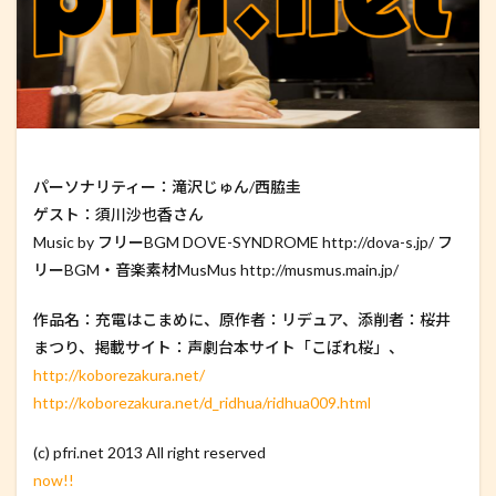
パーソナリティー：滝沢じゅん/西脇圭
ゲスト：須川沙也香さん
Music by フリーBGM DOVE-SYNDROME http://dova-s.jp/ フ
リーBGM・音楽素材MusMus http://musmus.main.jp/
作品名：充電はこまめに、原作者：リデュア、添削者：桜井
まつり、掲載サイト：声劇台本サイト「こぼれ桜」、
http://koborezakura.net/
http://koborezakura.net/d_ridhua/ridhua009.html
(c) pfri.net 2013 All right reserved
now!!