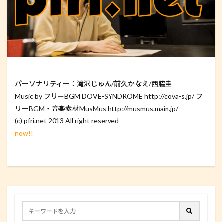
パーソナリティー：滝沢じゅん/前久かなえ/西脇圭
Music by フリーBGM DOVE-SYNDROME http://dova-s.jp/ フ
リーBGM・音楽素材MusMus http://musmus.main.jp/
(c) pfri.net 2013 All right reserved
now!!