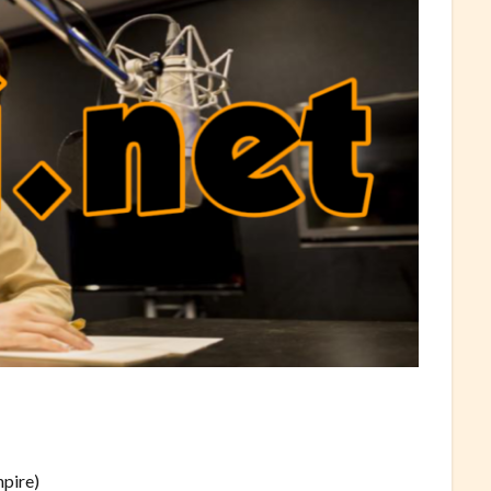
pire)