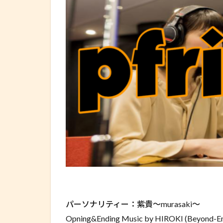
パーソナリティー：紫貴～murasaki～
Opning&Ending Music by HIROKI (Beyond-En