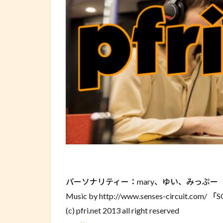
パーソナリティー：mary、ゆい、みっぷー
Music by http://www.senses-circuit.com/ 「
(c) pfri.net 2013 all right reserved