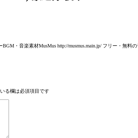
.jp/ フリーBGM・音楽素材MusMus http://musmus.main.jp/
いる欄は必須項目です