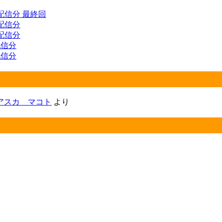
) 配信分 最終回
 配信分
 配信分
 配信分
 配信分
アスカ マコト
より