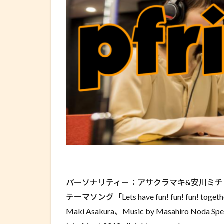
パーソナリティー：アサクラマキ&安川ミチ
テーマソング「Lets have fun! fun! fun! 
Maki Asakura、Music by Masahiro Noda Spe