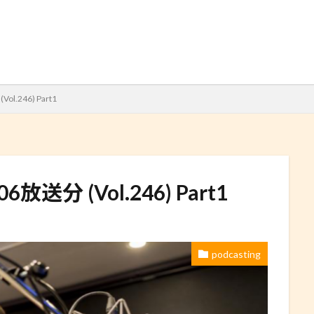
検索
Vol.246) Part1
8.06放送分 (Vol.246) Part1
podcasting