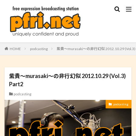
HOME
podcasting
紫貴〜murasaki〜の非行幻似 2012.10.29 (Vol.3) 
紫貴〜murasaki〜の非行幻似 2012.10.29 (Vol.3)
Part2
podcasting
podcasting