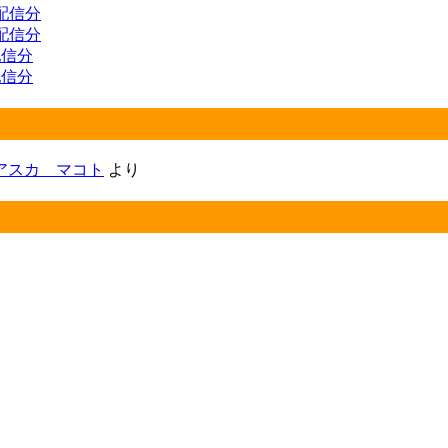
 配信分
 配信分
 配信分
 配信分
アスカ マコト
より