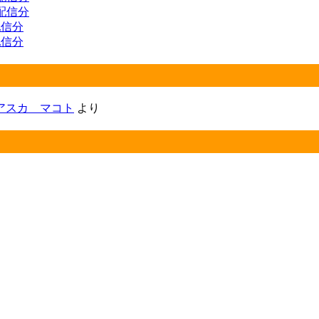
 配信分
 配信分
 配信分
アスカ マコト
より