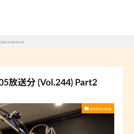
検索
Vol.244) Part2
2.05放送分 (Vol.244) Part2
podcasting