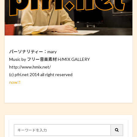
パーソナリティー：mary
Music by フリー音楽素材 H/MIX GALLERY
http://www.hmix.net/
(c) pfri.net 2014 all right reserved
now!!