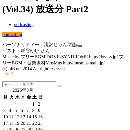
(Vol.34) 放送分 Part2
podcasting
podcasting
パーソナリティー：滝沢じゅん/西脇圭
ゲスト：咲谷ゆい さん
Music by フリーBGM DOVE-SYNDROME http://dova-s.jp/ フ
リーBGM・音楽素材MusMus http://musmus.main.jp/
(c) pfri.net 2014 All right reserved
now!!
2026年8月
月
火
水
木
金
土
日
1
2
3
4
5
6
7
8
9
10
11
12
13
14
15
16
17
18
19
20
21
22
23
24
25
26
27
28
29
30