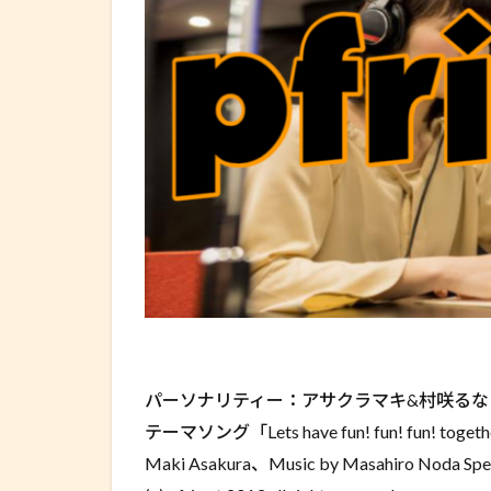
パーソナリティー：アサクラマキ&村咲るな
テーマソング「Lets have fun! fun! fun! 
Maki Asakura、Music by Masahiro Noda Spe