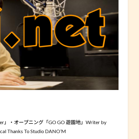
together」・オープニング「GO GO 遊園地」Writer by
cal Thanks To Studio DANO’M