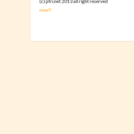
(c) pfri.net 2013 all right reserved
now!!