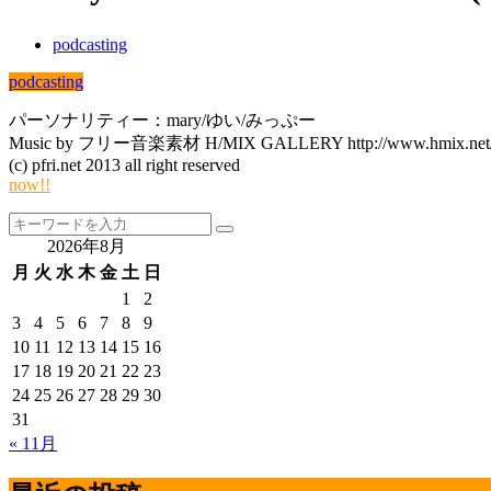
podcasting
podcasting
パーソナリティー：mary/ゆい/みっぷー
Music by フリー音楽素材 H/MIX GALLERY http://www.hmix.net
(c) pfri.net 2013 all right reserved
now!!
2026年8月
月
火
水
木
金
土
日
1
2
3
4
5
6
7
8
9
10
11
12
13
14
15
16
17
18
19
20
21
22
23
24
25
26
27
28
29
30
31
« 11月