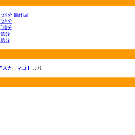
) 配信分 最終回
 配信分
 配信分
 配信分
 配信分
アスカ マコト
より