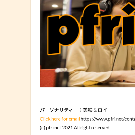
パーソナリティー：美咲 & ロイ
Click here for email
https://www.pfri.net/cont
(c) pfri.net 2021 All right reserved.