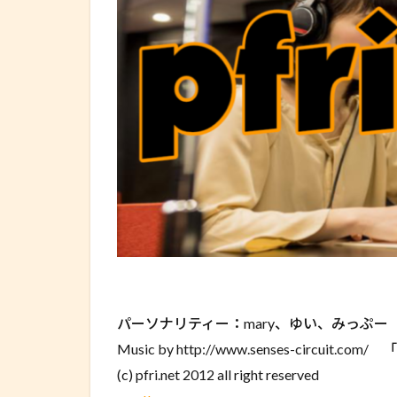
パーソナリティー：mary、ゆい、みっぷー
Music by http://www.senses-circuit.com/
(c) pfri.net 2012 all right reserved