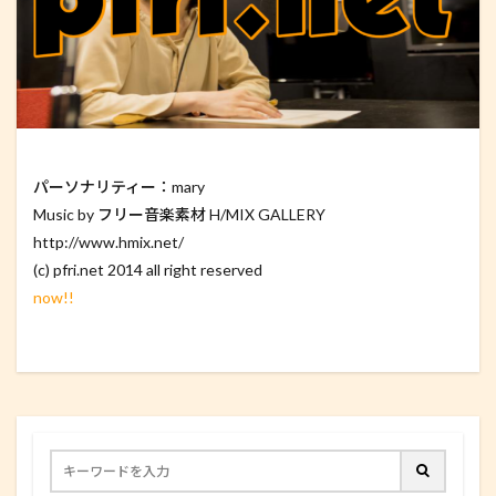
パーソナリティー：mary
Music by フリー音楽素材 H/MIX GALLERY
http://www.hmix.net/
(c) pfri.net 2014 all right reserved
now!!