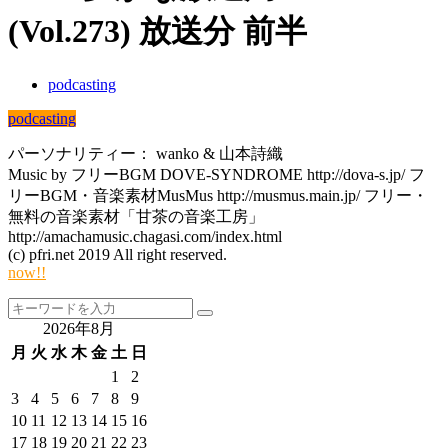
(Vol.273) 放送分 前半
podcasting
podcasting
パーソナリティー： wanko & 山本詩織
Music by フリーBGM DOVE-SYNDROME http://dova-s.jp/ フ
リーBGM・音楽素材MusMus http://musmus.main.jp/ フリー・
無料の音楽素材「甘茶の音楽工房」
http://amachamusic.chagasi.com/index.html
(c) pfri.net 2019 All right reserved.
now!!
2026年8月
月
火
水
木
金
土
日
1
2
3
4
5
6
7
8
9
10
11
12
13
14
15
16
17
18
19
20
21
22
23